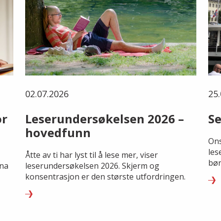
02.07.2026
25.
or
Leserundersøkelsen 2026 –
Se
hovedfunn
Ons
les
Åtte av ti har lyst til å lese mer, viser
bør
rna
leserundersøkelsen 2026. Skjerm og
konsentrasjon er den største utfordringen.