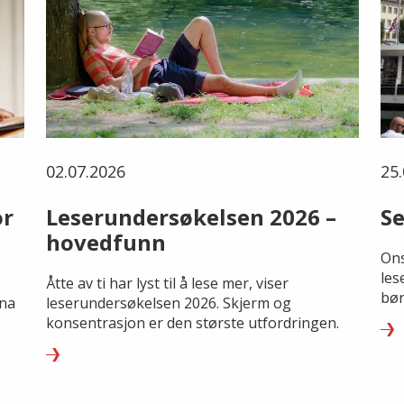
02.07.2026
25.
or
Leserundersøkelsen 2026 –
Se
hovedfunn
Ons
les
Åtte av ti har lyst til å lese mer, viser
bør
rna
leserundersøkelsen 2026. Skjerm og
konsentrasjon er den største utfordringen.