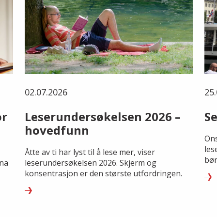
02.07.2026
25.
or
Leserundersøkelsen 2026 –
Se
hovedfunn
Ons
les
Åtte av ti har lyst til å lese mer, viser
bør
rna
leserundersøkelsen 2026. Skjerm og
konsentrasjon er den største utfordringen.