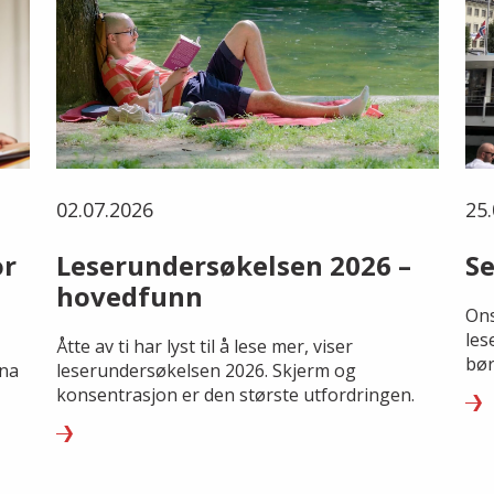
02.07.2026
25.
or
Leserundersøkelsen 2026 –
Se
hovedfunn
Ons
les
Åtte av ti har lyst til å lese mer, viser
bør
rna
leserundersøkelsen 2026. Skjerm og
konsentrasjon er den største utfordringen.