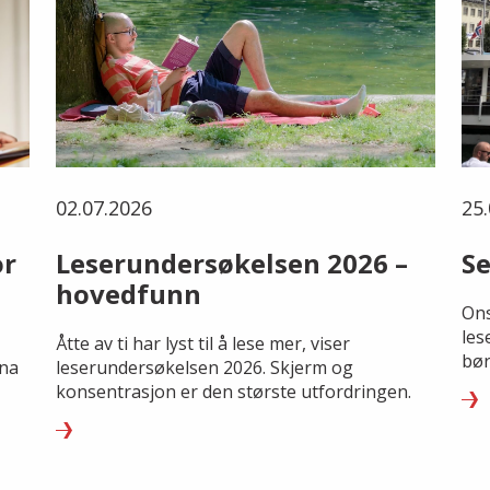
02.07.2026
25.
or
Leserundersøkelsen 2026 –
Se
hovedfunn
Ons
les
Åtte av ti har lyst til å lese mer, viser
bør
rna
leserundersøkelsen 2026. Skjerm og
konsentrasjon er den største utfordringen.