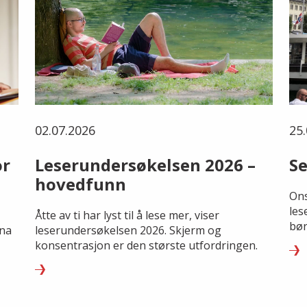
02.07.2026
25.
or
Leserundersøkelsen 2026 –
Se
hovedfunn
Ons
les
Åtte av ti har lyst til å lese mer, viser
bør
rna
leserundersøkelsen 2026. Skjerm og
konsentrasjon er den største utfordringen.