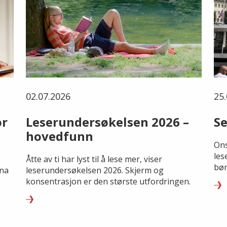
02.07.2026
25.
or
Leserundersøkelsen 2026 –
Se
hovedfunn
Ons
les
Åtte av ti har lyst til å lese mer, viser
bør
rna
leserundersøkelsen 2026. Skjerm og
konsentrasjon er den største utfordringen.