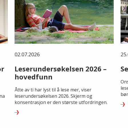
02.07.2026
25.
or
Leserundersøkelsen 2026 –
Se
hovedfunn
Ons
les
Åtte av ti har lyst til å lese mer, viser
bør
rna
leserundersøkelsen 2026. Skjerm og
konsentrasjon er den største utfordringen.