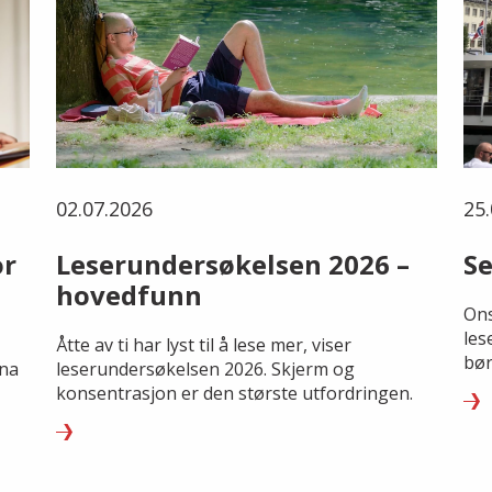
02.07.2026
25.
or
Leserundersøkelsen 2026 –
Se
hovedfunn
Ons
les
Åtte av ti har lyst til å lese mer, viser
bør
rna
leserundersøkelsen 2026. Skjerm og
konsentrasjon er den største utfordringen.