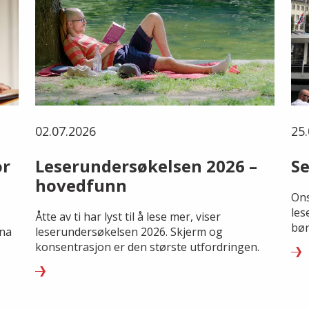
02.07.2026
25.
or
Leserundersøkelsen 2026 –
Se
hovedfunn
Ons
les
Åtte av ti har lyst til å lese mer, viser
bør
rna
leserundersøkelsen 2026. Skjerm og
konsentrasjon er den største utfordringen.