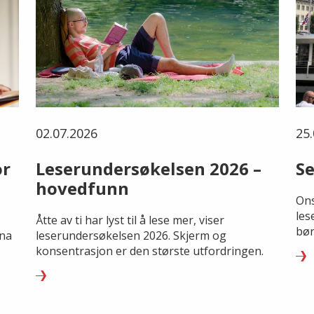
02.07.2026
25.
or
Leserundersøkelsen 2026 –
Se
hovedfunn
Ons
les
Åtte av ti har lyst til å lese mer, viser
bør
rna
leserundersøkelsen 2026. Skjerm og
konsentrasjon er den største utfordringen.