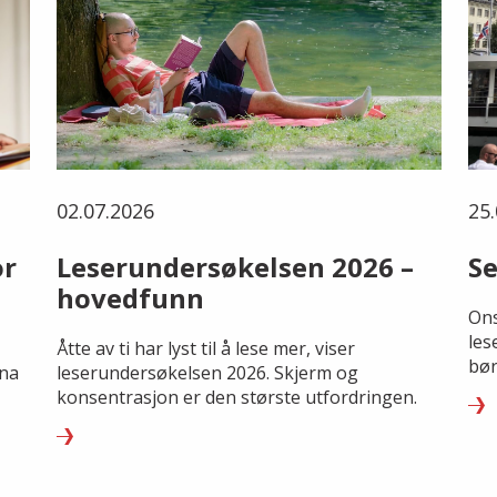
02.07.2026
25.
or
Leserundersøkelsen 2026 –
Se
hovedfunn
Ons
les
Åtte av ti har lyst til å lese mer, viser
bør
rna
leserundersøkelsen 2026. Skjerm og
konsentrasjon er den største utfordringen.