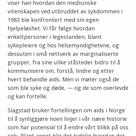
viser han hvordan den medisinske
vitenskapen ved utbruddet av sykdommen i
1983 ble konfrontert med sin egen
hjelpeløshet. Vi får følge hvordan
enkeltpersoner i legestanden, blant
sykepleiere og hos helsemyndighetene, og
dessuten i små nettverk av marginaliserte
grupper, fra sine ulike ståsteder bidro til å
kommunisere om, forstå, lindre og etter
hvert behandle aids. Men vi møter også de
som ble syke og døde, — og de som overlevde
og kan fortelle.
Slagstad bruker fortellingen om aids i Norge
til å synliggjøre noen linjer i vår nære historie
som har potensial til å endre vårt blikk på oss
selv. Blant annet blir det tydelig hvordan det