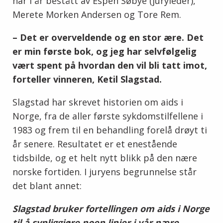
har i år bestått av Espen Søbye (juryleder),
Merete Morken Andersen og Tore Rem.
– Det er overveldende og en stor ære. Det
er min første bok, og jeg har selvfølgelig
vært spent på hvordan den vil bli tatt imot,
forteller vinneren, Ketil Slagstad.
Slagstad har skrevet historien om aids i
Norge, fra de aller første sykdomstilfellene i
1983 og frem til en behandling forelå drøyt ti
år senere. Resultatet er et enestående
tidsbilde, og et helt nytt blikk på den nære
norske fortiden. I juryens begrunnelse står
det blant annet:
Slagstad bruker fortellingen om aids i Norge
til å synliggjøre noen linjer i vår nære