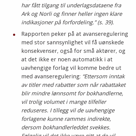
har fått tilgang til underlagsdataene fra
Ark og Norli og finner heller ingen klare
indikasjoner på forfordeling.” (s. 39).
Rapporten peker på at avanseregulering
med stor sannsynlighet vil få uønskede
konsekvenser, også for små aktører, og
at det ikke er noen automatikk i at
uavhengige forlag vil komme bedre ut
med avanseregulering:
“Ettersom inntak
av titler med rabatter som når rabattaket
blir mindre lønnsomt for bokhandlerne,
vil trolig volumet i mange tilfeller
reduseres. I tillegg vil de uavhengige
forlagene kunne rammes indirekte,
dersom bokhandlerleddet svekkes.
Følgelig vil det ikke være gitt at de vil