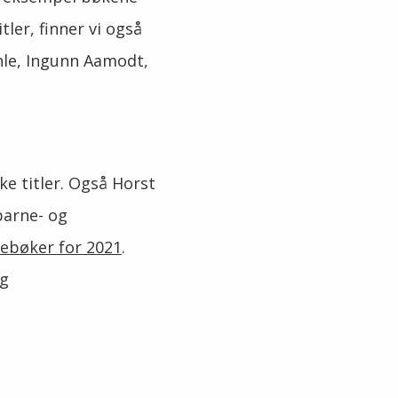
tler, finner vi også
hle, Ingunn Aamodt,
ike titler. Også Horst
barne- og
nebøker for 2021
.
og