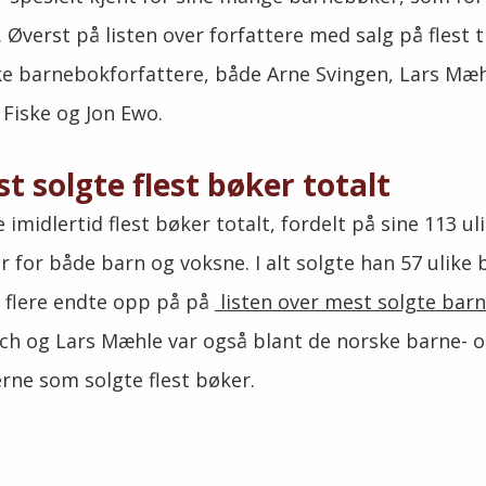
Øverst på listen over forfattere med salg på flest ti
ke barnebokforfattere, både Arne Svingen, Lars Mæ
 Fiske og Jon Ewo.
st solgte flest bøker totalt
 imidlertid flest bøker totalt, fordelt på sine 113 ul
r for både barn og voksne. I alt solgte han 57 ulike 
flere endte opp på på
listen over mest solgte bar
alch og Lars Mæhle var også blant de norske barne- 
ne som solgte flest bøker.