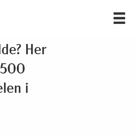
dde? Her
9 500
len i