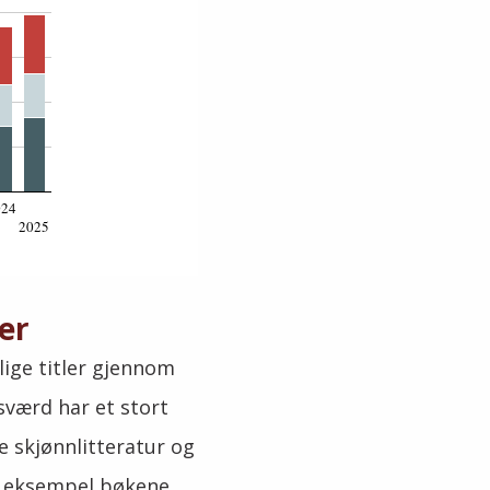
024
2025
ler
lige titler gjennom
gsværd har et stort
e skjønnlitteratur og
or eksempel bøkene