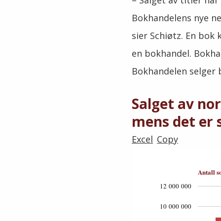
– Salget av titler ha
Bokhandelens nye net
sier Schiøtz. En bok 
en bokhandel. Bokhan
Bokhandelen selger bø
Salget av no
mens det er 
Excel
Copy
Antall s
12 000 000
10 000 000