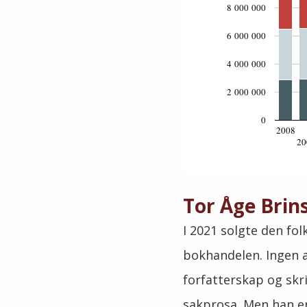
8 000 000
6 000 000
4 000 000
2 000 000
0
2008
20
Tor Åge Brins
I 2021 solgte den fo
bokhandelen. Ingen an
forfatterskap og skr
sakprosa. Men han e