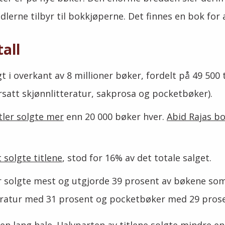
erne tilbyr til bokkjøperne. Det finnes en bok for a
all
lgt i overkant av 8 millioner bøker, fordelt på 49 500 
rsatt skjønnlitteratur, sakprosa og pocketbøker).
tler solgte mer
enn 20 000 bøker hver.
Abid Rajas bo
 solgte titlene
, stod for 16% av det totale salget.
r solgte mest og utgjorde 39 prosent av bøkene som 
teratur med 31 prosent og pocketbøker med 29 pros