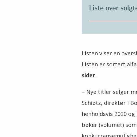
Liste over solgt
Listen viser en over
Listen er sortert alf
sider
.
–
Nye titler selger m
Schiøtz, direktør i B
henholdsvis 2020 og 2
bøker (volumet) som b
konkurransemulighet