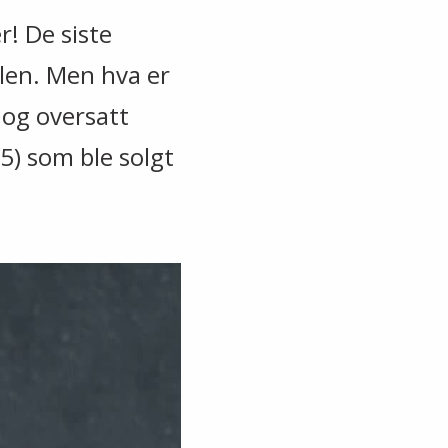
r! De siste
delen. Men hva er
 og oversatt
5) som ble solgt