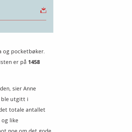
sa og pocketbøker.
Listen er på
1458
dden,
sier Anne
ble utgitt i
det totale antallet
 og like
mot noe om det gode