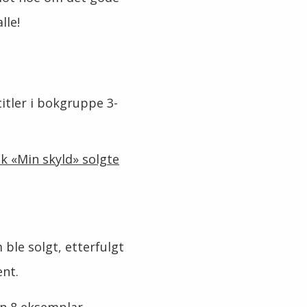
lle!
titler i bokgruppe 3-
k «Min skyld» solgte
ble solgt, etterfulgt
ent.