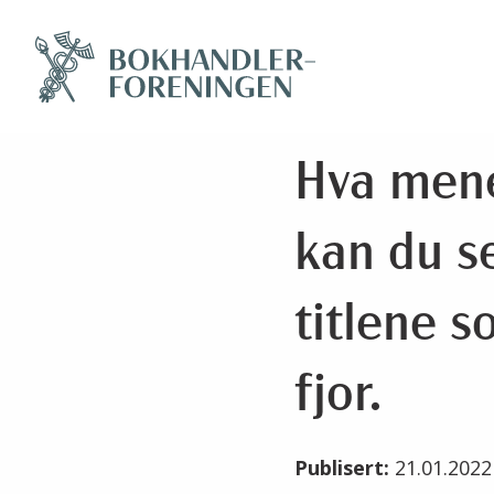
Hva mene
kan du se
titlene s
fjor.
Publisert:
21.01.202