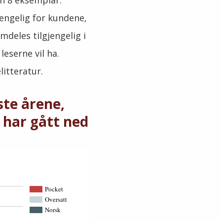
nn 8 eksemplar.
jengelig for kundene,
mdeles tilgjengelig i
eserne vil ha.
litteratur.
ste årene,
 har gått ned
Pocket
Oversatt
Norsk