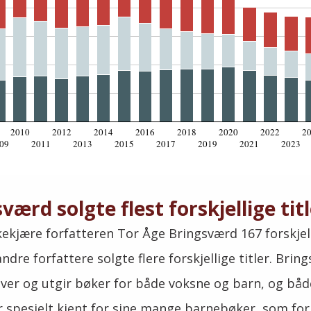
2010
2012
2014
2016
2018
2020
2022
2
09
2011
2013
2015
2017
2019
2021
2023
værd solgte flest forskjellige tit
lkekjære forfatteren Tor Åge Bringsværd 167 forskjel
dre forfattere solgte flere forskjellige titler. Brin
iver og utgir bøker for både voksne og barn, og båd
r spesielt kjent for sine mange barnebøker, som f