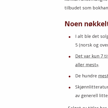
tilbudet som bokhandl
Noen nøkkelt
I alt ble det so
5 (norsk og ove
Det var kun 7 ti
aller mest»
.
De hundre
mest
Skjønnlitteratu
av generell lit