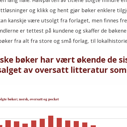
r en lang hale. Halvparten av titlene solgte mindre e
tløsninger og klikk og hent gjør bøker enklere tilg
kan kanskje være utsolgt fra forlaget, men finnes fre
dlerne er tettest på kundene og skaffer de bøkene l
ker fra alt fra store og små forlag, til lokalhistorie
rske bøker har vært økende de si
salget av oversatt litteratur som
olgte bøker; norsk, oversatt og pocket