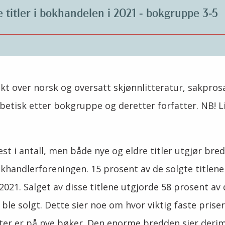
e titler i bokhandelen i 2021 - bokgruppe 3-5
sikt over norsk og oversatt skjønnlitteratur, sakpro
abetisk etter bokgruppe og deretter forfatter. NB! 
est i antall, men både nye og eldre titler utgjør bre
okhandlerforeningen. 15 prosent av de solgte titlene 
021. Salget av disse titlene utgjorde 58 prosent av 
le solgt. Dette sier noe om hvor viktig faste priser
er er på nye bøker. Den enorme bredden sier deri